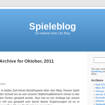
Spieleblog
Ein weiterer toller 1&1 Blog
Archive for Oktober, 2011
You are curr
Spieleblog
bl
2011.
Archives
 2011
April 20
März 20
 in letzter Zeit immer Abzählspiele über den Weg. Dieses Spiel
Februar
der Schule wo es von unserer Mathematiklehrerin immer in der
Januar 
den Ferien gespielt wurde. Nun hat es ein Kollege bei einem
Dezembe
Oktober
h mit uns gespielt und durch kleine Ergänzungen ist es in
Septemb