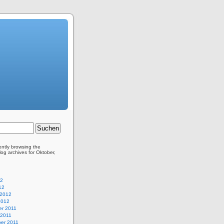
ently browsing the
og archives for Oktober,
12
12
 2012
2012
r 2011
 2011
er 2011