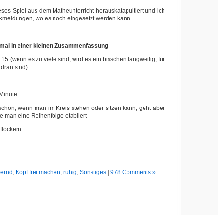
ieses Spiel aus dem Matheunterricht herauskatapultiert und ich
ckmeldungen, wo es noch eingesetzt werden kann.
mal in einer kleinen Zusammenfassung:
15 (wenn es zu viele sind, wird es ein bisschen langweilig, für
 dran sind)
 Minute
schön, wenn man im Kreis stehen oder sitzen kann, geht aber
e man eine Reihenfolge etabliert
flockern
kernd
,
Kopf frei machen
,
ruhig
,
Sonstiges
|
978 Comments »