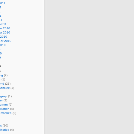
2011
1
1
11
11
 2011
r 2010
r 2010
 2010
er 2010
2010
0
10
0
s
)
ng
(7)
e
(1)
rnd
(23)
samkeit
(1)
ngesp
(1)
er
(3)
ernen
(6)
kation
(4)
i machen
(9)
es
(10)
instieg
(4)