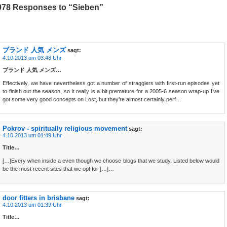
978 Responses to “Sieben”
ブランド 人気 メンズ
sagt:
4.10.2013 um 03:48 Uhr
ブランド 人気 メンズ…
Effectively, we have nevertheless got a number of stragglers with first-run episodes yet
to finish out the season, so it really is a bit premature for a 2005-6 season wrap-up I’ve
got some very good concepts on Lost, but they’re almost certainly perf…
Pokrov - spiritually religious movement
sagt:
4.10.2013 um 01:49 Uhr
Title…
[…]Every when inside a even though we choose blogs that we study. Listed below would
be the most recent sites that we opt for […]…
door fitters in brisbane
sagt:
4.10.2013 um 01:39 Uhr
Title…