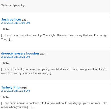
Sieben « Spieleblog…
Josh pellicer
sagt:
2.10.2013 um 19:04 Uhr
Title…
[…]Here is an excellent Weblog You might Discover Interesting that we Encourage
You[…]…
divorce lawyers houston
sagt:
2.10.2013 um 18:21 Uhr
Title…
[…]check beneath, are some completely unrelated sites to ours, having said that, they’re
most trustworthy sources that we use[…]…
Tarhely Php
sagt:
2.10.2013 um 17:38 Uhr
Title…
[…]we came across a cool web site that you just could possibly get pleasure from. Take
a look when you want[…]…