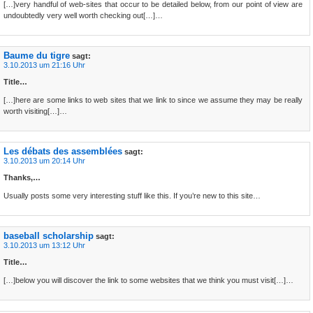
[…]very handful of web-sites that occur to be detailed below, from our point of view are
undoubtedly very well worth checking out[…]…
Baume du tigre
sagt:
3.10.2013 um 21:16 Uhr
Title…
[…]here are some links to web sites that we link to since we assume they may be really
worth visiting[…]…
Les débats des assemblées
sagt:
3.10.2013 um 20:14 Uhr
Thanks,…
Usually posts some very interesting stuff like this. If you’re new to this site…
baseball scholarship
sagt:
3.10.2013 um 13:12 Uhr
Title…
[…]below you will discover the link to some websites that we think you must visit[…]…