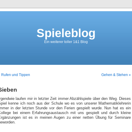
Spieleblog
Ein weiterer toller 1&1 Blog
 Rufen und Tippen
Gehen & Stehen »
Sieben
rgendwie laufen mir in letzter Zeit immer Abzählspiele über den Weg. Dieses
Spiel kenne ich noch aus der Schule wo es von unserer Mathematiklehrerin
immer in der letzten Stunde vor den Ferien gespielt wurde. Nun hat es ein
Kollege bei einem Erfahrungsaustausch mit uns gespielt und durch kleine
Ergänzungen ist es in meinen Augen zu einer netten Übung für Seminare
geworden.