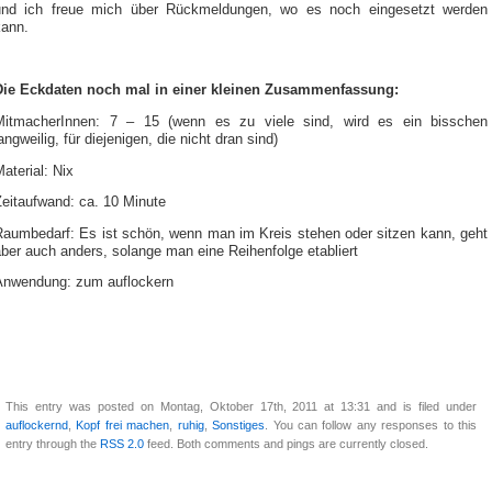
und ich freue mich über Rückmeldungen, wo es noch eingesetzt werden
kann.
Die Eckdaten noch mal in einer kleinen Zusammenfassung:
MitmacherInnen: 7 – 15 (wenn es zu viele sind, wird es ein bisschen
angweilig, für diejenigen, die nicht dran sind)
aterial: Nix
Zeitaufwand: ca. 10 Minute
Raumbedarf: Es ist schön, wenn man im Kreis stehen oder sitzen kann, geht
ber auch anders, solange man eine Reihenfolge etabliert
Anwendung: zum auflockern
This entry was posted on Montag, Oktober 17th, 2011 at 13:31 and is filed under
auflockernd
,
Kopf frei machen
,
ruhig
,
Sonstiges
. You can follow any responses to this
entry through the
RSS 2.0
feed. Both comments and pings are currently closed.