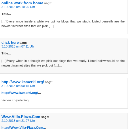
online work from home
sagt:
3.10.2013 um 10:25 Uhr
Title…
[…]Every once inside a while we opt for blogs that we study. Listed beneath are the
newest internet sites that we pick […]…
click here
sagt:
3.10.2013 um 07:11 Uhr
Title…
[…]Every when in a though we pick out blogs that we study. Listed below would be the
newest internet sites that we pick out […]…
http://www.kamerki.org/
sagt:
3.10.2013 um 00:15 Uhr
http://www.kamerki.org/
…
Sieben « Spieleblog…
Www.Villa-Plaza.Com
sagt:
2.10.2013 um 21:27 Uhr
http://Www.Villa-Plaza.Com..
.