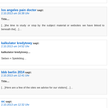
los angeles pain doctor
sagt:
2.10.2013 um 16:38 Uhr
Title…
[…]the time to study or stop by the subject material or websites we have linked to
beneath the[…]…
kalkulator kredytowy
sagt:
2.10.2013 um 14:52 Uhr
kalkulator kredytowy…
Sieben « Spieleblog…
bbb berlin 2014
sagt:
2.10.2013 um 12:41 Uhr
Title…
[…]Here are a few of the sites we advise for our visitors[…]…
oc
sagt:
2.10.2013 um 12:32 Uhr