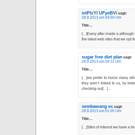
ivtPlzYl UFyeBVi
sagt:
28.9.2013 um 04:50 Uhr
Title…
[…]Every after inside a although 
the latest web sites that we opt 
sugar free diet plan
sagt:
28.9.2013 um 04:11 Uhr
Title…
[…]we prefer to honor many othe
they aren’t linked to us, by li
checking out[…]…
sembawang ec
sagt:
28.9.2013 um 01:05 Uhr
Title…
[…]Sites of interest we have a li