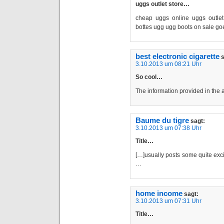
uggs outlet store…
cheap uggs online uggs outle
bottes ugg ugg boots on sale g
best electronic cigarette
s
3.10.2013 um 08:21 Uhr
So cool…
The information provided in the 
Baume du tigre
sagt:
3.10.2013 um 07:38 Uhr
Title…
[…]usually posts some quite exciti
…
home income
sagt:
3.10.2013 um 07:31 Uhr
Title…