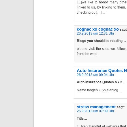
[…]we like to honor many other 
linked to us, by linking to the
checking out[…]…
cognac xo cognac xo
sagt
26.9.2013 um 12:31 Uhr
Blogs you should be reading…
please visit the sites we follow,
from the web…
Auto Insurance Quotes 
26.9.2013 um 09:04 Uhr
Auto Insurance Quotes NYC…
Name fangen « Spieleblog…
stress management
sagt:
26.9.2013 um 07:09 Uhr
Title…
[…]very handful of websites that