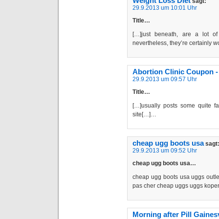
Weight Loss Diet
sagt:
29.9.2013 um 10:01 Uhr
Title…
[…]just beneath, are a lot of
nevertheless, they’re certainly 
Abortion Clinic Coupon -
29.9.2013 um 09:57 Uhr
Title…
[…]usually posts some quite fasc
site[…]…
cheap ugg boots usa
sagt
29.9.2013 um 09:52 Uhr
cheap ugg boots usa…
cheap ugg boots usa uggs outle
pas cher cheap uggs uggs kop
Morning after Pill Gainesv