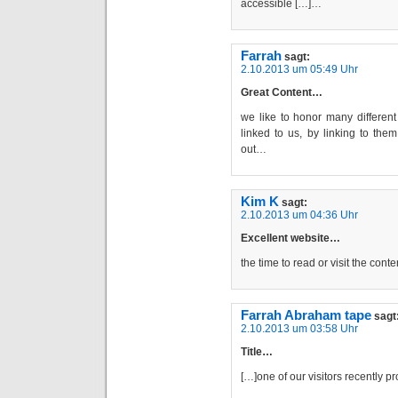
accessible […]…
Farrah
sagt:
2.10.2013 um 05:49 Uhr
Great Content…
we like to honor many different 
linked to us, by linking to t
out…
Kim K
sagt:
2.10.2013 um 04:36 Uhr
Excellent website…
the time to read or visit the con
Farrah Abraham tape
sagt
2.10.2013 um 03:58 Uhr
Title…
[…]one of our visitors recently 