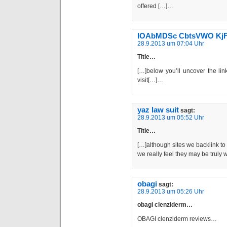
offered […]…
IOAbMDSc CbtsVWO Kj
28.9.2013 um 07:04 Uhr
Title…
[…]below you’ll uncover the li
visit[…]…
yaz law suit
sagt:
28.9.2013 um 05:52 Uhr
Title…
[…]although sites we backlink to
we really feel they may be truly
obagi
sagt:
28.9.2013 um 05:26 Uhr
obagi clenziderm…
OBAGI clenziderm reviews…