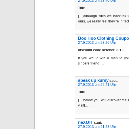
27.9.2013 um 23:40 Uhr
Title…
[…]although sites we backlink 
ours, we really feel they’re in f
Boo Hoo Clothing Coupo
27.9.2013 um 23:26 Uhr
discount code october 2013…
If you would win a man to your
sincere friend….
speak up kursy
sagt:
27.9.2013 um 22:41 Uhr
Title…
[…]below you will discover the 
visit[…]…
neXOIT
sagt:
27.9.2013 um 21:23 Uhr