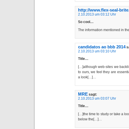
http://www.flex-seal-brit
2.10.2013 um 03:12 Uhr
So cool…
The information mentioned in the
candidatos ao bbb 2014
s
2.10.2013 um 03:10 Uhr
Title…
[…]although web-sites we backli
to ours, we feel they are essent
a look[…]…
MRE
sagt:
2.10.2013 um 03:07 Uhr
Title…
[…]the time to study or take a lo
below the[…]…