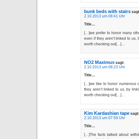
bunk beds with stairs
sagt
2.10.2013 um 08:41 Uhr
Title…
[…]we prefer to honor many oth
even if they aren’t linked to u
worth checking out[…]…
NO2 Maximus
sagt:
2.10.2013 um 08:23 Uhr
Title…
[…]we like to honor numerous o
they aren’t linked to us, by l
worth checking out[…]…
Kim Kardashian tape
sagt
2.10.2013 um 07:59 Uhr
Title…
[…]The facts talked about withi