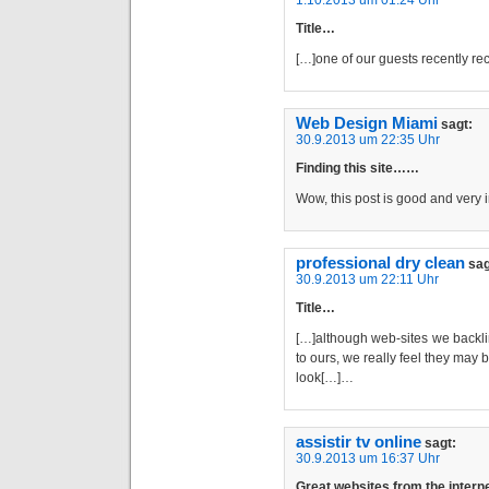
1.10.2013 um 01:24 Uhr
Title…
[…]one of our guests recently 
Web Design Miami
sagt:
30.9.2013 um 22:35 Uhr
Finding this site……
Wow, this post is good and very 
professional dry clean
sag
30.9.2013 um 22:11 Uhr
Title…
[…]although web-sites we backli
to ours, we really feel they may b
look[…]…
assistir tv online
sagt:
30.9.2013 um 16:37 Uhr
Great websites from the inte