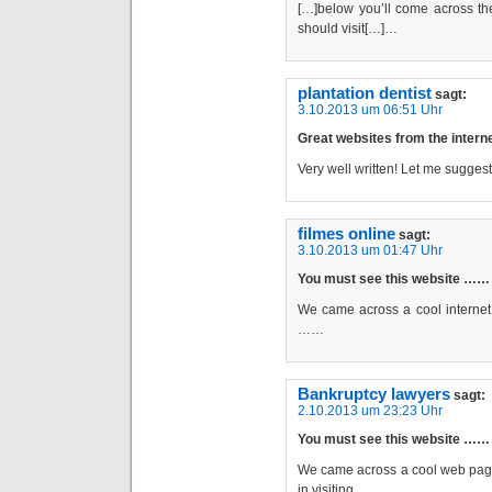
[…]below you’ll come across th
should visit[…]…
plantation dentist
sagt:
3.10.2013 um 06:51 Uhr
Great websites from the inte
Very well written! Let me sugge
filmes online
sagt:
3.10.2013 um 01:47 Uhr
You must see this website ……
We came across a cool internet s
……
Bankruptcy lawyers
sagt:
2.10.2013 um 23:23 Uhr
You must see this website ……
We came across a cool web page 
in visiting ……