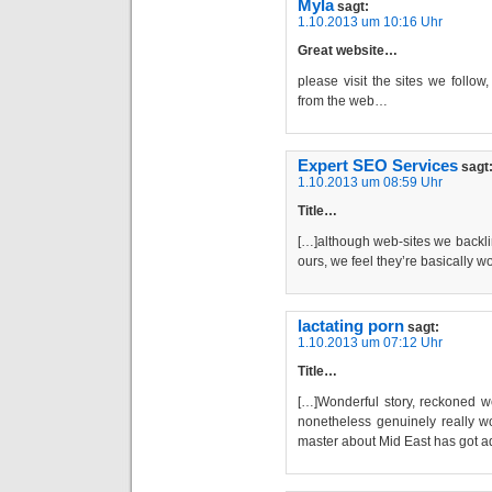
Myla
sagt:
1.10.2013 um 10:16 Uhr
Great website…
please visit the sites we follow,
from the web…
Expert SEO Services
sagt
1.10.2013 um 08:59 Uhr
Title…
[…]although web-sites we backli
ours, we feel they’re basically 
lactating porn
sagt:
1.10.2013 um 07:12 Uhr
Title…
[…]Wonderful story, reckoned w
nonetheless genuinely really wo
master about Mid East has got a