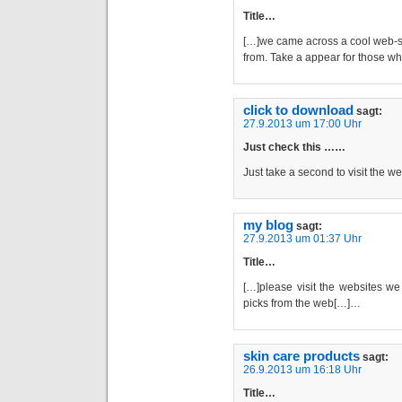
Title…
[…]we came across a cool web-si
from. Take a appear for those 
click to download
sagt:
27.9.2013 um 17:00 Uhr
Just check this ……
Just take a second to visit the 
my blog
sagt:
27.9.2013 um 01:37 Uhr
Title…
[…]please visit the websites we 
picks from the web[…]…
skin care products
sagt:
26.9.2013 um 16:18 Uhr
Title…