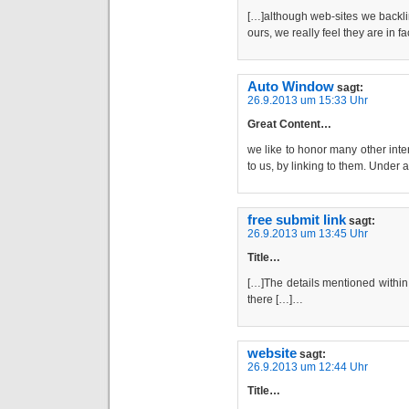
[…]although web-sites we backli
ours, we really feel they are in 
Auto Window
sagt:
26.9.2013 um 15:33 Uhr
Great Content…
we like to honor many other inter
to us, by linking to them. Unde
free submit link
sagt:
26.9.2013 um 13:45 Uhr
Title…
[…]The details mentioned within 
there […]…
website
sagt:
26.9.2013 um 12:44 Uhr
Title…