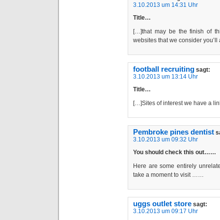
3.10.2013 um 14:31 Uhr
Title…
[…]that may be the finish of th
websites that we consider you’ll 
football recruiting
sagt:
3.10.2013 um 13:14 Uhr
Title…
[…]Sites of interest we have a li
Pembroke pines dentist
s
3.10.2013 um 09:32 Uhr
You should check this out……
Here are some entirely unrelated
take a moment to visit ……
uggs outlet store
sagt:
3.10.2013 um 09:17 Uhr