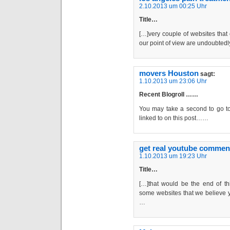
2.10.2013 um 00:25 Uhr
Title…
[…]very couple of websites tha
our point of view are undoubtedl
movers Houston
sagt:
1.10.2013 um 23:06 Uhr
Recent Blogroll ……
You may take a second to go to 
linked to on this post……
get real youtube commen
1.10.2013 um 19:23 Uhr
Title…
[…]that would be the end of th
some websites that we believe yo
…