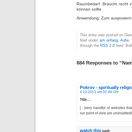
Raumbedarf: Braucht recht vi
können sollte
Anwendung: Zum auspowern 
This entry was posted on Dien
filed under
am anfang
,
Aufw
. 
through the
RSS 2.0
feed. Bot
684 Responses to “Nam
Pokrov - spiritually reli
4.10.2013 um 02:49 Uhr
Title…
[…]very handful of websites th
our point of view are undoubtedl
watch this
sagt: