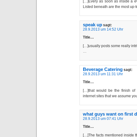
[…]Every as soon as inside a e
Listed beneath are the most up-to
speak up
sagt:
28.9.2013 um 14:52 Uhr
Title…
[…]usually posts some really intrig
…
Beverage Catering
sagt:
28.9.2013 um 11:31 Uhr
Title…
[…]that would be the finish of 
internet sites that we assume you
what guys want on first d
28.9.2013 um 07:41 Uhr
Title…
[…]The facts mentioned inside t