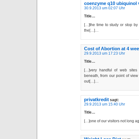
coenzyme q10 ubiquinol 
30.9.2013 um 02:07 Uhr
Title…
[…]the time to study or stop by
the[…]…
Cost of Abortion at 4 we
29.9.2013 um 17:23 Uhr
Title…
[…]very handful of web sites
beneath, from our point of view
out[…]…
privatkredit
sagt:
29.9.2013 um 15:40 Uhr
Title…
[…]one of our visitors not long