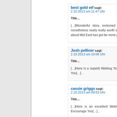
best gold etf
sagt:
2.10.2013 um 11:47 Uhr
Title…
[…]Wonderful story, reckone
nonetheless really really worth
about Mid East has got far more
Josh pellicer
sagt:
2.10.2013 um 10:06 Uhr
Title…
[…]Here is a superb Weblog You
You[…]…
cassie griggs
sagt:
2.10.2013 um 09:53 Uhr
Title…
[…]Here is an excellent Webl
Encourage You[…]…