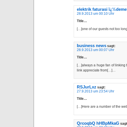
elektrik faturasi ï¿½deme
28.9.2013 um 00:10 Uhr
Title…
[…]one of our guests not too lo
business news
sagt:
28.9.2013 um 00:07 Uhr
Title…
[…]always a huge fan of linking to
link appreciate from[…]…
RSJurLxz
sagt:
27.9.2013 um 23:54 Uhr
Title…
[…]Here are a number of the web
QrcoqbQ hHBpMkaG
sagt