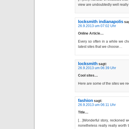
view are undoubtedly well reall
locksmith indianapolis
sa
26.9.2013 um 07:02 Uhr
Online Article…
Every so often in a while we ch
latest sites that we choose…
locksmith
sagt:
26.9.2013 um 06:39 Uhr
Cool sites…
Here are some of the sites we r
fashion
sagt:
26.9.2013 um 06:11 Uhr
Title…
[…]Wonderful story, reckoned w
nonetheless really really worth