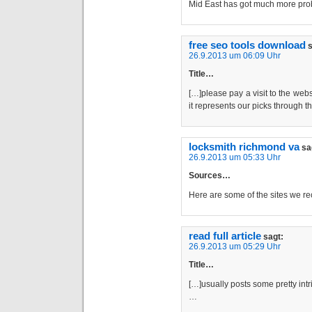
Mid East has got much more pro
free seo tools download
s
26.9.2013 um 06:09 Uhr
Title…
[…]please pay a visit to the webs
it represents our picks through
locksmith richmond va
sa
26.9.2013 um 05:33 Uhr
Sources…
Here are some of the sites we r
read full article
sagt:
26.9.2013 um 05:29 Uhr
Title…
[…]usually posts some pretty intrig
…